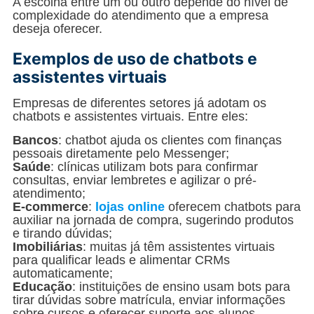
A escolha entre um ou outro depende do nível de
complexidade do atendimento que a empresa
deseja oferecer.
Exemplos de uso de chatbots e
assistentes virtuais
Empresas de diferentes setores já adotam os
chatbots e assistentes virtuais. Entre eles:
Bancos
: chatbot ajuda os clientes com finanças
pessoais diretamente pelo Messenger;
Saúde
: clínicas utilizam bots para confirmar
consultas, enviar lembretes e agilizar o pré-
atendimento;
E-commerce
:
lojas online
oferecem chatbots para
auxiliar na jornada de compra, sugerindo produtos
e tirando dúvidas;
Imobiliárias
: muitas já têm assistentes virtuais
para qualificar leads e alimentar CRMs
automaticamente;
Educação
: instituições de ensino usam bots para
tirar dúvidas sobre matrícula, enviar informações
sobre cursos e oferecer suporte aos alunos.